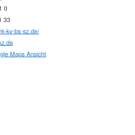
1 0
1 33
rk-kv-bs-sz.de/
sz.de
ogle Maps Ansicht