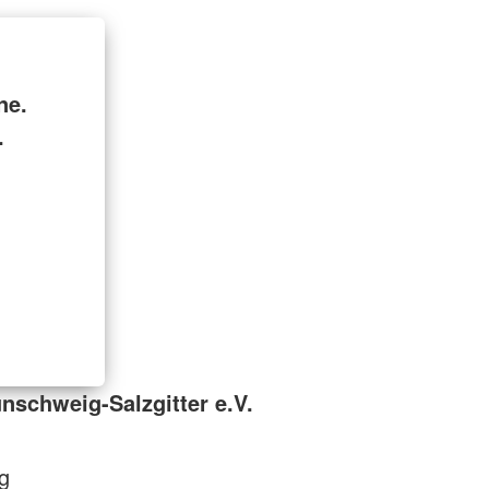
ne.
.
nschweig-Salzgitter e.V.
g