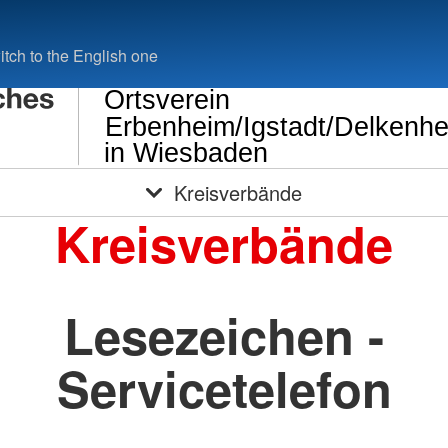
tch to the English one
Ortsverein
Erbenheim/Igstadt/Delkenh
in Wiesbaden
Kreisverbände
Kreisverbände
Lesezeichen -
Servicetelefon