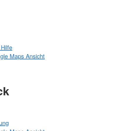
Hilfe
ogle Maps Ansicht
ck
tung