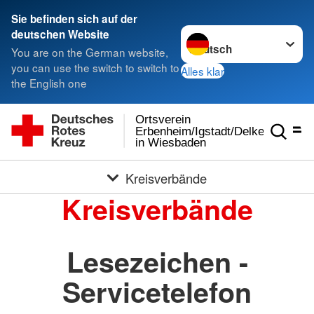
Sie befinden sich auf der
Sprache wechseln zu
deutschen Website
You are on the German website,
you can use the switch to switch to
Alles klar
the English one
Ortsverein
Erbenheim/Igstadt/Delkenheim
in Wiesbaden
Kreisverbände
Kreisverbände
Lesezeichen -
Servicetelefon