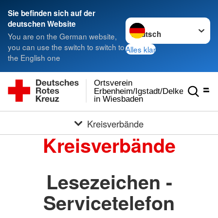
Sie befinden sich auf der
Sprache wechseln zu
deutschen Website
You are on the German website,
you can use the switch to switch to
Alles klar
the English one
Ortsverein
Erbenheim/Igstadt/Delkenheim
in Wiesbaden
Kreisverbände
Kreisverbände
Lesezeichen -
Servicetelefon