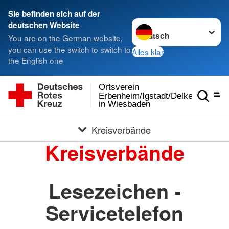
Sie befinden sich auf der
Sprache wechseln zu
deutschen Website
You are on the German website,
you can use the switch to switch to
Alles klar
the English one
Ortsverein
Erbenheim/Igstadt/Delkenheim
in Wiesbaden
Kreisverbände
Kreisverbände
Lesezeichen -
Servicetelefon