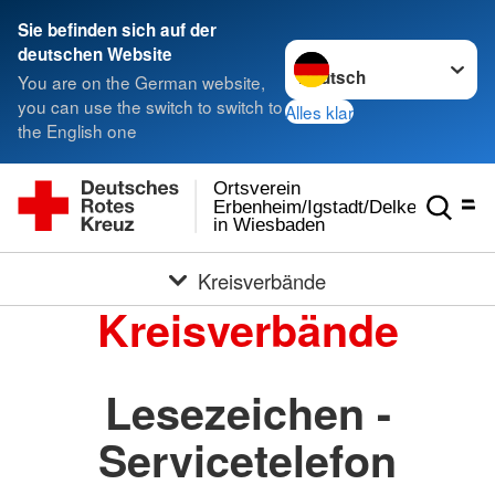
Sie befinden sich auf der
Sprache wechseln zu
deutschen Website
You are on the German website,
you can use the switch to switch to
Alles klar
the English one
Ortsverein
Erbenheim/Igstadt/Delkenheim
in Wiesbaden
Kreisverbände
Kreisverbände
Lesezeichen -
Servicetelefon