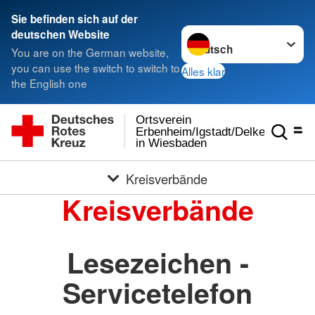
Sie befinden sich auf der
Sprache wechseln zu
deutschen Website
You are on the German website,
you can use the switch to switch to
Alles klar
the English one
Ortsverein
Erbenheim/Igstadt/Delkenheim
in Wiesbaden
Kreisverbände
Kreisverbände
Lesezeichen -
Servicetelefon