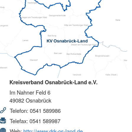
Kreisverband Osnabrück-Land e.V.
Im Nahner Feld 6
49082
Osnabrück
Telefon:
0541 589986
Telefax:
0541 589987
Web:
http://www.drk-os-land.de