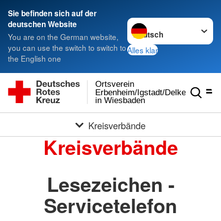
Sie befinden sich auf der
Sprache wechseln zu
deutschen Website
You are on the German website,
you can use the switch to switch to
Alles klar
the English one
Ortsverein
Erbenheim/Igstadt/Delkenheim
in Wiesbaden
Kreisverbände
Kreisverbände
Lesezeichen -
Servicetelefon