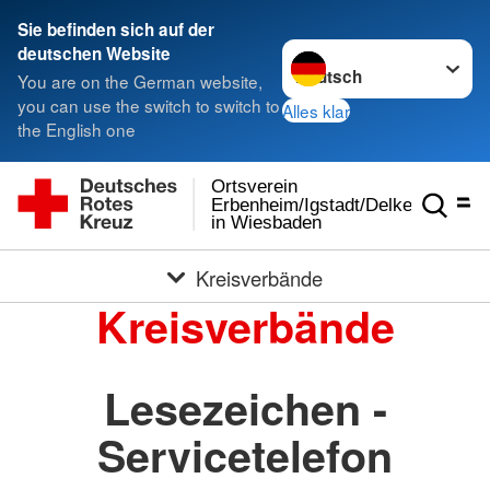
Sie befinden sich auf der
Sprache wechseln zu
deutschen Website
You are on the German website,
you can use the switch to switch to
Alles klar
the English one
Ortsverein
Erbenheim/Igstadt/Delkenheim
in Wiesbaden
Kreisverbände
Kreisverbände
Lesezeichen -
Servicetelefon