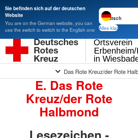
Sie befinden sich auf der deutschen
Sprache wechseln
Website
You are on the German website, you can
Alles klar
use the switch to switch to the English one
Ortsverein
Erbenheim/
in Wiesbad
Das Rote Kreuz/der Rote Ha
E. Das Rote
Kreuz/der Rote
Halbmond
Lesezeichen -